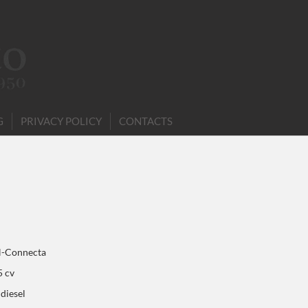
G
PRIVACY POLICY
CONTACTS
-Connecta
5 cv
 diesel