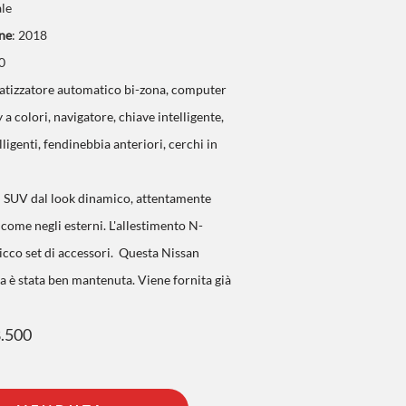
ale
ne
: 2018
00
atizzatore automatico bi-zona, computer
 a colori, navigatore, chiave intelligente,
lligenti, fendinebbia anteriori,
cerchi
in
 SUV dal look dinamico, attentamente
i come negli esterni. L'allestimento N-
icco set di accessori. Questa Nissan
è stata ben mantenuta. Viene fornita già
8
.500