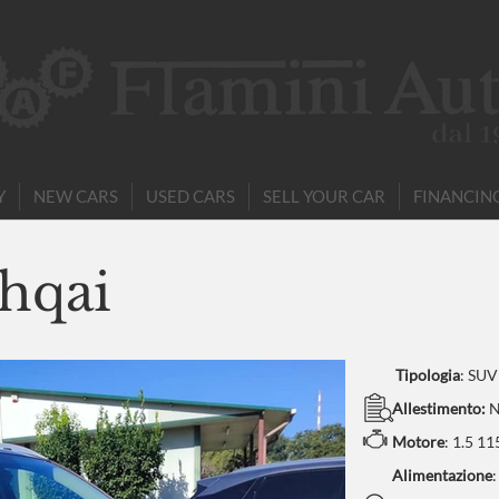
Y
NEW CARS
USED CARS
SELL YOUR CAR
FINANCIN
hqai
Tipologia
:
SUV
Allestimento:
N
Motore
:
1.5 11
Alimentazione
: