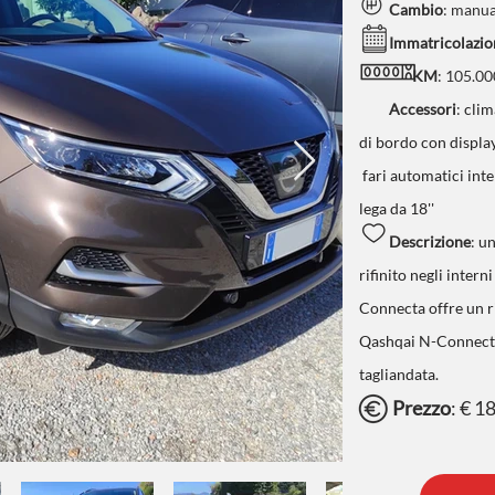
Cambio
: manu
Immatricolazio
KM
: 105.0
Accessori
:
clim
di bordo con display
fari automatici inte
lega da 18''
Descrizione
:
un
rifinito negli intern
Connecta offre un r
Qashqai N-Connecta 
tagliandata.
Prezzo
:
€
1