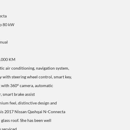
ecta
hp 80 kW
anual
0.000 KM
ic air conditioning, navigation system,
y with steering wheel control, smart key,
ck with 360° camera, automatic
r, smart brake assist
mium feel, distinctive design and
is 2017 Nissan Qashqai N-Connecta
 glass roof. She has been well
 serviced.