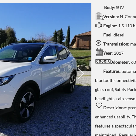
Body
:
SUV
Version:
N-Conn
Engine
:
1.5 110 
Fuel
: diesel
Transmission
: m
Year
: 2017
Odometer
: 6
Features
:
automat
bluetooth connectivit
glass roof, Safety Pa
headlights, rain senso
Descrizione
: pre
enhanced usability.
Th
features a spectacular
maintained. Regularly