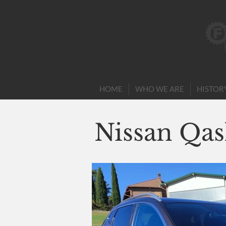
HOME
WHO WE ARE
HISTOR
Nissan Qas