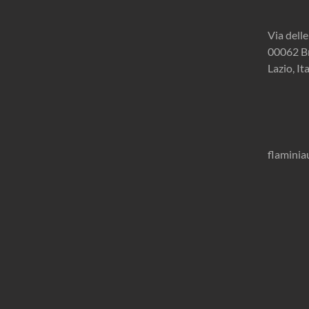
Via dell
00062 B
Lazio, It
flamini